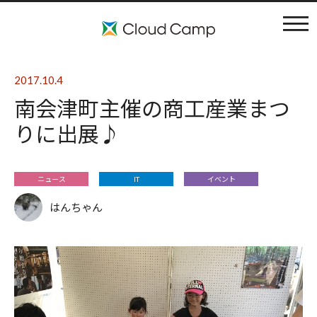
コンセプト
2017.10.4
南会津町主催の商工産業まつ
施設案内
りに出展♪
アクティビティ
ニュース
IT
イベント
利用料金
はんちゃん
ブログ
よくある質問