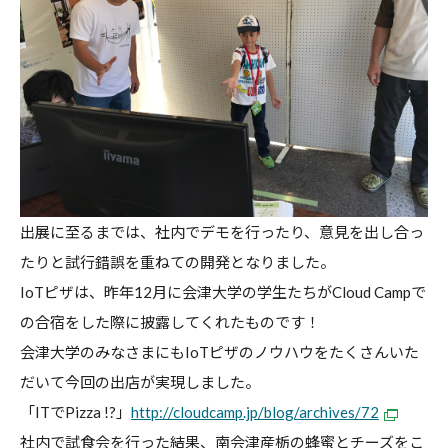
出展に至るまでは、社内でデモを行ったり、意見を出し合っ
たりと試行錯誤を重ねての開発となりました。
IoTピザは、昨年12月に会津大学の学生たちがCloud Campで
の合宿をした際に披露してくれたものです！
会津大学のみなさまにもIoTピザのノウハウをたくさんいた
だいて今回の出店が実現しました。
「ITでPizza !?」
http://cloudcamp.jp/blog/archives/72
社内で試食会を行った結果、南会津産栃の蜂蜜とチーズをこ