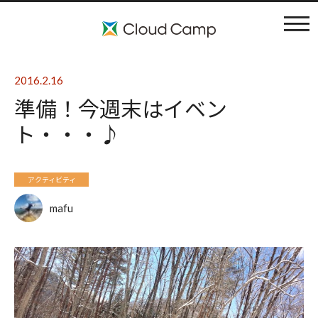
コンセプト
2016.2.16
準備！今週末はイベン
施設案内
ト・・・♪
アクティビティ
アクティビティ
利用料金
mafu
ブログ
よくある質問