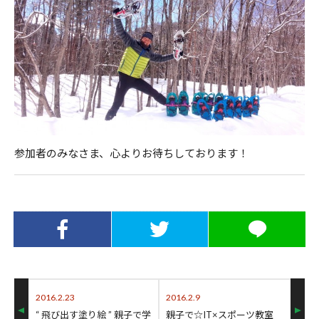
参加者のみなさま、心よりお待ちしております！
Facebookでシ
Twitterでシェ
LINEでシェア
ェア
ア
2016.2.23
2016.2.9
“ 飛び出す塗り絵 ” 親子で学
親子で☆IT×スポーツ教室