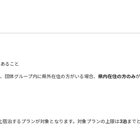
であること
し、団体グループ内に県外在住の方がいる場合、
県内在住の方のみ
）
上宿泊するプランが対象となります。対象プランの上限は
3泊
まで