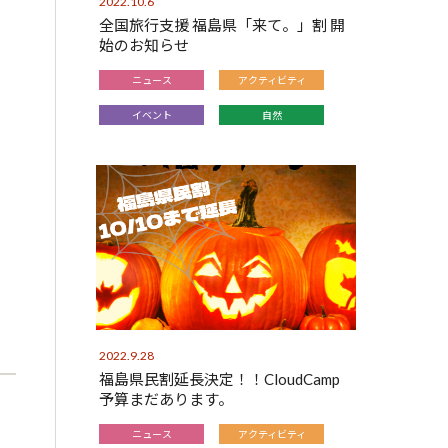
2022.10.6
全国旅行支援 福島県「来て。」割 開
始のお知らせ
ニュース
アクティビティ
イベント
自然
2022.9.28
福島県民割延長決定！！CloudCamp
予算まだあります。
ニュース
アクティビティ