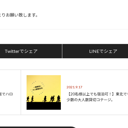
す。
よりお願い致します。 ​
Twitterでシェア
LINEでシェア
2021.9.17
宿でハロ
【20名様以上でも宿泊可！】東北で
少数の大人数貸切コテージ。