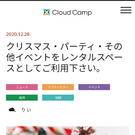
コンセプト
2020.12.28
クリスマス・パーティ・その
施設案内
他イベントをレンタルスペー
スとしてご利用下さい。
アクティビティ
利用料金
ニュース
アクティビティ
イベント
自然
地域
ブログ
り い
よくある質問