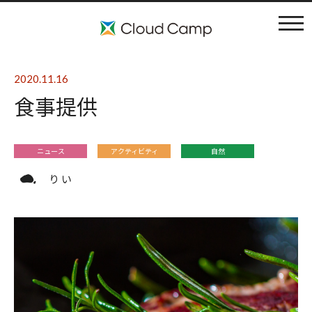
コンセプト
2020.11.16
食事提供
施設案内
アクティビティ
ニュース
アクティビティ
自然
り い
利用料金
ブログ
よくある質問