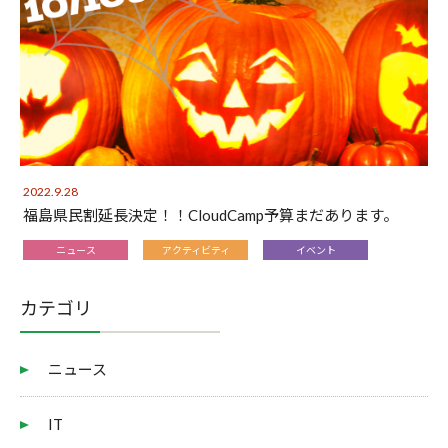
2022.9.28
福島県民割延長決定！！CloudCamp予算まだあります。
ニュース
アクティビティ
イベント
カテゴリ
ニュース
IT