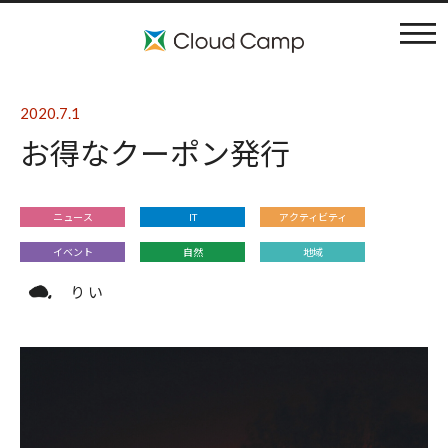
コンセプト
2020.7.1
お得なクーポン発行
施設案内
アクティビティ
ニュース
IT
アクティビティ
イベント
自然
地域
利用料金
り い
ブログ
よくある質問