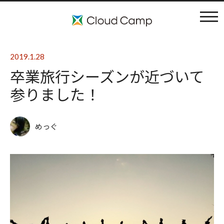
コンセプト
2019.1.28
卒業旅行シーズンが近づいて
施設案内
参りました！
アクティビティ
めっぐ
利用料金
ブログ
よくある質問