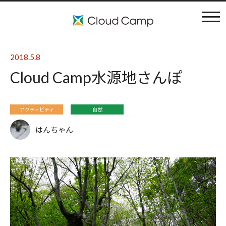
コンセプト
2018.5.8
Cloud Camp水源地さんぽ
施設案内
アクティビティ
アクティビティ
自然
はんちゃん
利用料金
ブログ
よくある質問